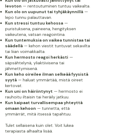
Kun olo on jatkuvasti jännittynyt tai
levoton
— rentoutuminen tuntuu vaikealta.
Kun olo on uupunut tai tyhjäkäynnillä
—
lepo tunnu palauttavan.
Kun stressi tuntuu kehossa
—
puristuksena, paineena, hengityksen
vaikeutena, vatsan reagointina.
Kun tuntemuksia on vaikea tunnistaa tai
säädellä
— kehon viestit tuntuvat sekavilta
tai liian voimakkailta.
Kun hermosto reagoi herkästi
—
säpsähtelynä, yliaktiivisena tai
jähmettymisenä.
Kun keho oireilee ilman selkeää fyysistä
syytä
— haluat ymmärtää, mistä oireet
kertovat.
Kun uni on häiriintynyt
— hermosto ei
rauhoitu iltaisin tai heräily jatkuu.
Kun kaipaat turvallisempaa yhteyttä
omaan kehoon
— tunnetta, että
ymmärrät, mitä itsessä tapahtuu.
Tulet sellaisena kuin olet. Voit lukea
terapiasta alhaalta lisää.