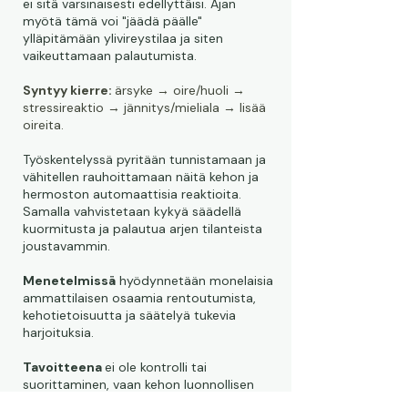
ei sitä varsinaisesti edellyttäisi. Ajan
myötä tämä voi "jäädä päälle"
ylläpitämään ylivireystilaa ja siten
vaikeuttamaan palautumista.
Syntyy kierre:
ärsyke → oire/huoli →
stressireaktio → jännitys/mieliala → lisää
oireita.
Työskentelyssä pyritään tunnistamaan ja
vähitellen rauhoittamaan näitä kehon ja
hermoston automaattisia reaktioita.
Samalla vahvistetaan kykyä säädellä
kuormitusta ja palautua arjen tilanteista
joustavammin.
Menetelmissä
hyödynnetään monelaisia
ammattilaisen osaamia rentoutumista,
kehotietoisuutta ja säätelyä tukevia
harjoituksia.
Tavoitteena
ei ole kontrolli tai
suorittaminen, vaan kehon luonnollisen
tasapainon palautuminen.
Keskeistä on