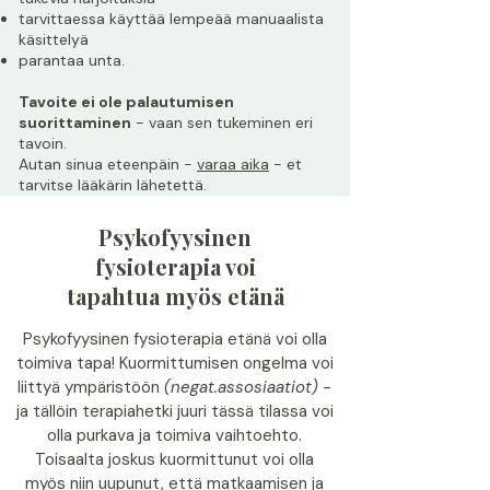
tarvittaessa käyttää lempeää manuaalista
käsittelyä
parantaa unta.
Tavoite ei ole palautumisen
suorittaminen
- vaan sen tukeminen eri
tavoin.
Autan sinua eteenpäin -
varaa aika
- et
tarvitse l
ääkärin lähetettä.
Psykofyysinen
fysioterapia voi
tapahtua myös etänä
Psykofyysinen fysioterapia etänä voi olla
toimiva tapa!
Kuormittumisen ongelma voi
liittyä ympäristöön
(negat.assosiaatiot)
-
ja tällöin terapiahetki juuri tässä tilassa voi
olla purkava ja toimiva vaihtoehto.
Toisaalta joskus kuormittunut voi olla
myös niin uupunut, että matkaamisen ja