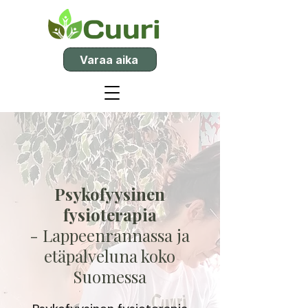
Varaa aika
Psykofyysinen
fysioterapia
- Lappeenrannassa ja
etäpalveluna koko
Suomessa