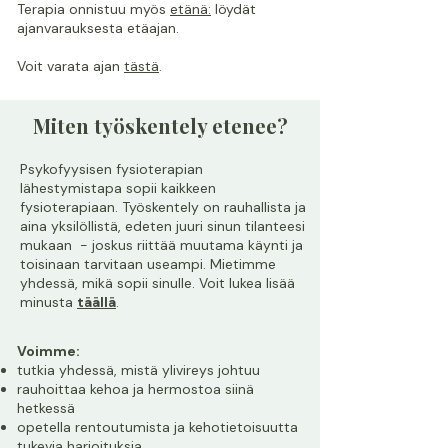
Terapia onnistuu myös
etänä:
löydät
ajanvarauksesta etäajan.
Voit varata ajan
tästä
.
Miten työskentely etenee?
Psykofyysisen fysioterapian
lähestymistapa sopii kaikkeen
fysioterapiaan. Työskentely on rauhallista ja
aina yksilöllistä, edeten juuri sinun tilanteesi
mukaan - joskus riittää muutama käynti ja
toisinaan tarvitaan useampi. Mietimme
yhdessä, mikä sopii sinulle.
Voit lukea lisää
minusta
täällä
.
Voimme:
tutkia yhdessä, mistä ylivireys johtuu
rauhoittaa kehoa ja hermostoa siinä
hetkessä
opetella rentoutumista ja kehotietoisuutta
tukevia harjoituksia