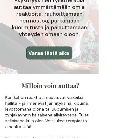
Psykofyysinen fysioterapia
auttaa ymmärtämään omia
reaktioita, rauhoittamaan
hermostoa, purkamaan
kuormitusta ja palauttamaan
yhteyden omaan oloon.
Varaa tästä aika
Milloin voin auttaa?
​Kun kehon reaktiot muuttuvat vaikeiksi
hallita - ja ilmenevät jännityksinä, kipuina,
levottomana olona tai uupumisen ja
tyhjäkäynnin kaltaisena alivireytenä. T
ulet
sellaisena kuin olet. Voit lukea terapiasta
alhaalta lisää.