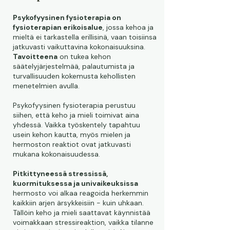
Psykofyysinen fysioterapia on
fysioterapian erikoisalue
, jossa kehoa ja
mieltä ei tarkastella erillisinä, vaan toisiinsa
jatkuvasti vaikuttavina kokonaisuuksina.
Tavoitteena
on tukea kehon
säätelyjärjestelmää, palautumista ja
turvallisuuden kokemusta kehollisten
menetelmien avulla.
Psykofyysinen fysioterapia perustuu
siihen, että keho ja mieli toimivat aina
yhdessä. Vaikka työskentely tapahtuu
usein kehon kautta, myös mielen ja
hermoston reaktiot ovat jatkuvasti
mukana kokonaisuudessa.
Pitkittyneessä stressissä,
kuormituksessa ja univaikeuksissa
hermosto voi alkaa reagoida herkemmin
kaikkiin arjen ärsykkeisiin - kuin uhkaan.
Tällöin keho ja mieli saattavat käynnistää
voimakkaan stressireaktion, vaikka tilanne