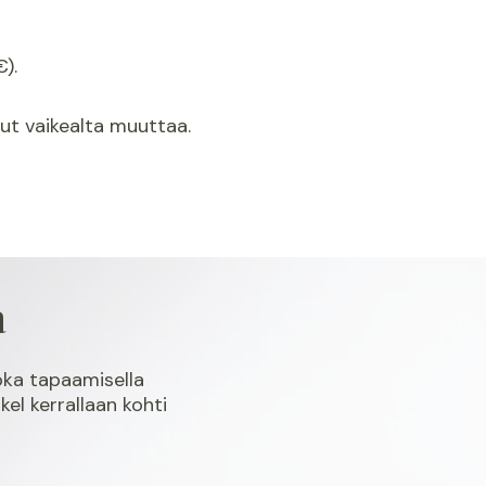
).
nut vaikealta muuttaa.
a
oka tapaamisella
l kerrallaan kohti