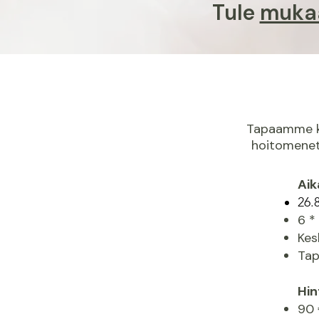
Tule
muka
Tapaamme ke
hoitomenet
Aik
26.
6 *
Kes
T
ap
Hin
90 