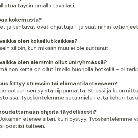
allistua täysin omalla tavallasi.
paa kokemusta?
set ja tehtävät ovat ohjattuja - ja saat niihin kotiohjee
 vaikka olen kokeillut kaikkea?
usein silloin, kun mikään muu ei ole auttanut.
, vaikka olen aiemmin ollut uniryhmässä?
mäinen kerta on ollut itselle huonolla hetkellä - ei tark
us liittyy stressiin tai elämäntilanteeseen?
omuuteen sen syistä riippumatta. Stressi ja kuormit
toissa. Työskentelemme sekä mielen että kehon tasol
 noudattamaan ohjeita täydellisesti?
Jokainen etenee siten, kuin pystyy. Työskentelemme vai
s-postiisi talteen.