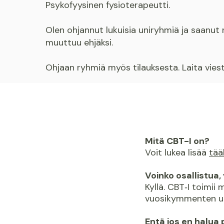
Psykofyysinen fysioterapeutti.
Olen ohjannut lukuisia uniryhmiä ja saanut 
muuttuu ehjäksi.
Ohjaan ryhmiä myös tilauksesta. Laita vies
Mitä CBT-I on?
Voit lukea lisää
tääl
Voinko osallistua
Kyllä. CBT‑I toimii
vuosikymmenten u
Entä jos en halu