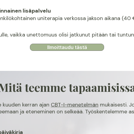
innainen lisäpalvelu
enkilökohtainen uniterapia verkossa jakson aikana (40 €
lle, vaikka unettomuus olisi jatkunut pitään tai tuntu
Ilmoittaudu tästä
Mitä teemme tapaamisiss
kuuden kerran ajan
CBT-I-menetelmän
mukaisesti. J
emaan ja eteneminen on selkeää. Työskentelemme aske
äiväkirja