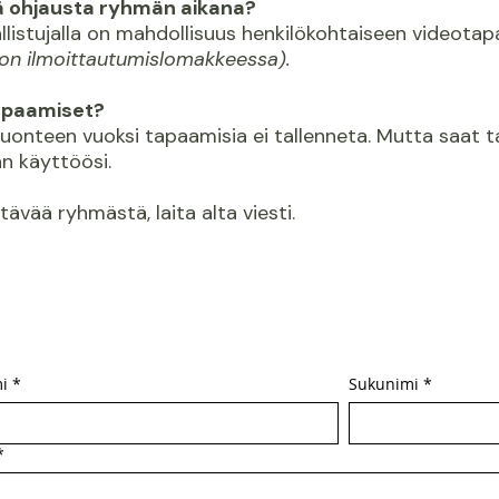
tä ohjausta ryhmän aikana?
sallistujalla on mahdollisuus henkilökohtaiseen videot
don ilmoittautumislomakkeessa).
apaamiset?
luonteen vuoksi tapaamisia ei tallenneta. Mutta saat 
n käyttöösi.
ttävää ryhmästä, laita alta viesti.
i
*
Sukunimi
*
*