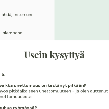
nähdä, miten uni
ti alempana.
Usein kysyttyä
lä.
, vaikka unettomuus on kestänyt pitkään?
 myös pitkäaikaiseen unettomuuteen - ja olen auttanut l
nettomuudesta.
a puhua ryhmässä?