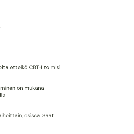
t.
oita etteikö CBT‑I toimisi.
tuminen on mukana
la.
heittain, osissa. Saat