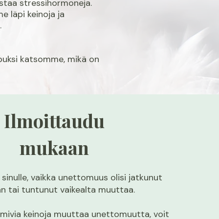
ostaa stressihormoneja.
 läpi keinoja ja
.
uksi k
atsomme, mikä on
Ilmoittaudu
mukaan
sinulle, vaikka unettomuus olisi jatkunut
än tai tuntunut vaikealta muuttaa.
imivia keinoja muuttaa unettomuutta, voit