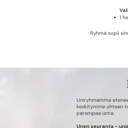
Val
1 h
Ryhmä sopii sinu
Uniryhmämme etenee 
keskitymme yhteen te
parempaa unta:
Unen seuranta - unip