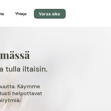
Varaa aika
sta
Yhteys
hmässä
tulla iltaisin.
muutta. Käymme
itusti helpottavat
irytmiä.