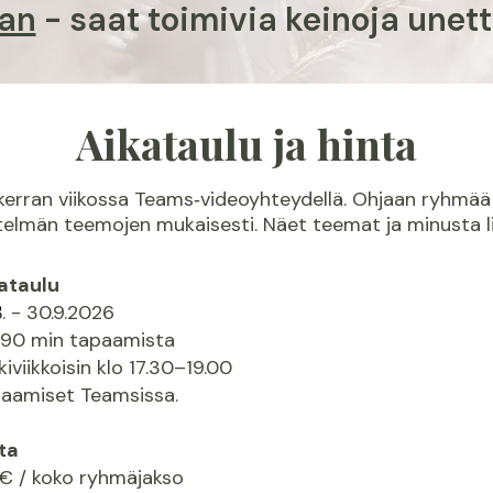
an
- saat toimivia keinoja une
Aikataulu ja hinta
rran viikossa Teams‑videoyhteydellä. Ohjaan ryhmä
elmän teemojen mukaisesti. Näet teemat ja minusta l
ataulu
. - 30.9.2026
8
 90 min tapaamista
kiviikkoisin klo 17.30–19.00
aamiset Teamsissa.
ta
€ / koko ryhmäjakso