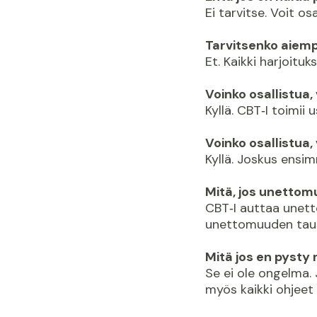
Ei tarvitse. Voit os
Tarvitsenko aiem
Et. Kaikki harjoituk
Voinko osallistua,
Kyllä. CBT‑I toimii 
Voinko osallistua
Kyllä. Joskus ensim
Mitä, jos unettomu
CBT‑I auttaa unett
unettomuuden taus
Mitä jos en pysty
Se ei ole ongelma. 
myös kaikki ohjeet 