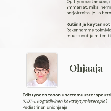
Opit ymmärtämään, mit
Ymmärrät, miksi herm
harjoitteita, joilla he
Rutiinit ja käytännöt
Rakennamme toimivia 
muuttunut ja miten t
Ohjaaja
Edistyneen tason unettomuusterapeutt
(CBT-I, kognitiivinen käyttäytymisterapia)
Pediatrinen uniohjaaja