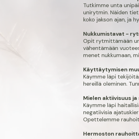
Tutkimme unta unipäivä
unirytmin. Näiden tie
koko jakson ajan, ja 
Nukkumistavat - ry
Opit rytmittämään un
vähentämään vuoteessa
menet nukkumaan, mill
Käyttäytymisen mu
Käymme läpi tekijöitä
hereillä oleminen. Tun
Mielen aktiivisuus ja
Käymme läpi haitallisi
negatiivisia ajatuskie
Opettelemme rauhoitta
Hermoston rauhoit