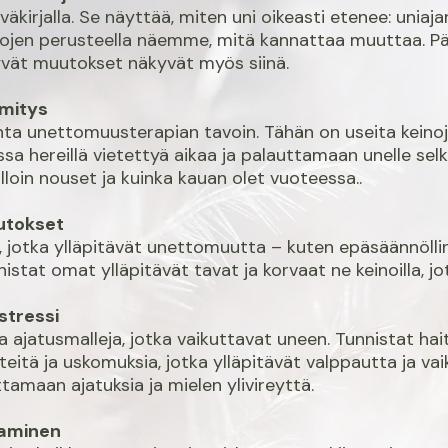
kirjalla. Se näyttää, miten uni oikeasti etenee: uniaj
tojen perusteella näemme, mitä kannattaa muuttaa. Pä
hyvät muutokset näkyvät myös siinä.
tmitys
ta unettomuusterapian tavoin. Tähän on useita keinoj
 hereillä vietettyä aikaa ja palauttamaan unelle selk
oin nouset ja kuinka kauan olet vuoteessa..
utokset
, jotka ylläpitävät unettomuutta – kuten epäsäännölli
nistat omat ylläpitävät tavat ja korvaat ne keinoilla, j
 stressi
a ajatusmalleja, jotka vaikuttavat uneen. Tunnistat haita
rteitä ja uskomuksia, jotka ylläpitävät valppautta ja v
maan ajatuksia ja mielen ylivireyttä.
taminen