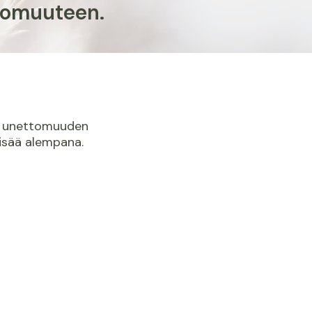
ttomuuteen.
ä unettomuuden
isää alempana.