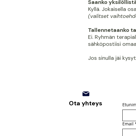
Saanko yksilöllis
Kyllä. Jokaisella o
(valitset vaihtoeh
Tallennetaanko t
Ei. Ryhmän terapia
sähköpostiisi omaa
Jos sinulla jäi kysy
Ota yhteys
Etunim
Email