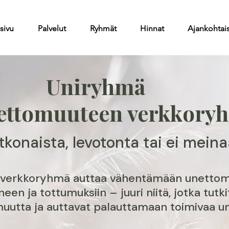
sivu
Palvelut
Ryhmät
Hinnat
Ajankohtai
Uniryhmä
nettomuuteen verkkory
konaista, levotonta tai ei meinaa 
ä verkkoryhmä auttaa vähentämään unetto
een ja tottumuksiin – juuri niitä, jotka tutk
uutta ja auttavat palauttamaan toimivaa un