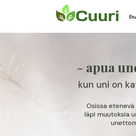
Etu
- apua u
kun uni on kat
Osissa etenev
läpi muutoksia un
unettom