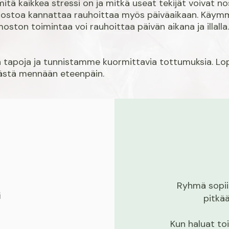
ä kaikkea stressi on ja mitkä useat tekijät voivat n
ostoa kannattaa rauhoittaa myös päiväaikaan. Käymme
rmoston toimintaa voi rauhoittaa päivän aikana ja illalla.
tapoja ja tunnistamme kuormittavia tottumuksia.
Lop
ästä mennään eteenpäin.
Ryhmä sopii 
i
pitkä
Kun haluat to