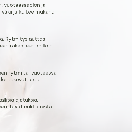
an, vuoteessaolon ja
iväkirja kulkee mukana
a. Rytmitys auttaa
eän rakenteen: milloin
nen rytmi tai vuoteessa
otka tukevat unta.
llisia ajatuksia,
aikeuttavat nukkumista.