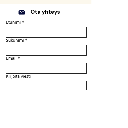
Ota yhteys
Etunimi
*
Sukunimi
*
Email
*
Kirjoita viesti
Lähetä