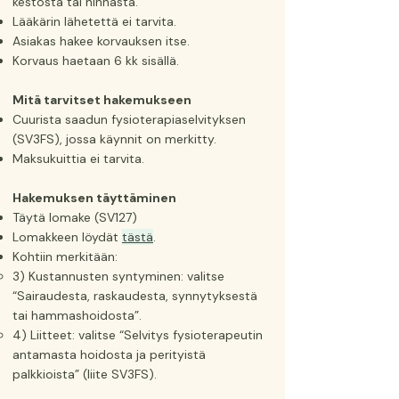
kestosta tai hinnasta.
Lääkärin lähetettä ei tarvita.
Asiakas hakee korvauksen itse.
Korvaus haetaan 6 kk sisällä.
Mitä tarvitset hakemukseen
Cuurista saadun fysioterapiaselvityksen
(SV3FS), jossa käynnit on merkitty.
Maksukuittia ei tarvita.
Hakemuksen täyttäminen
Täytä lomake (SV127)
Lomakkeen löydät
tästä
.
Kohtiin merkitään:
3) Kustannusten syntyminen: valitse
“Sairaudesta, raskaudesta, synnytyksestä
tai hammashoidosta”.
4) Liitteet: valitse “Selvitys fysioterapeutin
antamasta hoidosta ja perityistä
palkkioista” (liite SV3FS).