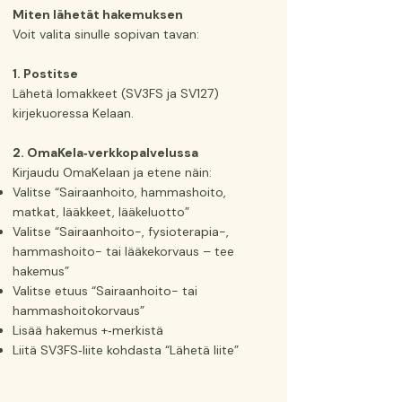
Miten lähetät hakemuksen
Voit valita sinulle sopivan tavan:
1. Postitse
Lähetä lomakkeet (SV3FS ja SV127)
kirjekuoressa Kelaan.
2. OmaKela‑verkkopalvelussa
Kirjaudu OmaKelaan ja etene näin:
Valitse “Sairaanhoito, hammashoito,
matkat, lääkkeet, lääkeluotto”
Valitse “Sairaanhoito-, fysioterapia-,
hammashoito- tai lääkekorvaus – tee
hakemus”
Valitse etuus “Sairaanhoito- tai
hammashoitokorvaus”
Lisää hakemus +‑merkistä
Liitä SV3FS‑liite kohdasta “Lähetä liite”