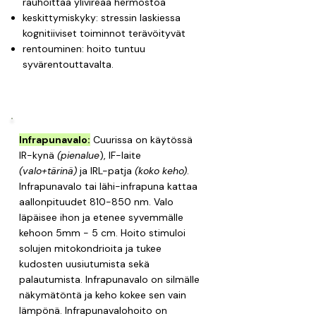
rauhoittaa ylivireää hermostoa
keskittymiskyky: stressin laskiessa
kognitiiviset toiminnot terävöityvät
rentouminen: hoito tuntuu
syvärentouttavalta.
​​Infrapunavalo:
Cuurissa on käytössä
IR-kynä
(pienalue
), IF-laite
(valo+tärinä)
ja IRL-patja
(koko keho)
.
Infrapunavalo tai lähi-infrapuna kattaa
aallonpituudet 810-850 nm. Valo
läpäisee ihon ja etenee syvemmälle
kehoon 5mm - 5 cm. Hoito stimuloi
solujen mitokondrioita ja tukee
kudosten uusiutumista sekä
palautumista. Infrapunavalo on silmälle
näkymätöntä ja keho kokee sen vain
lämpönä. Infrapunavalohoito on