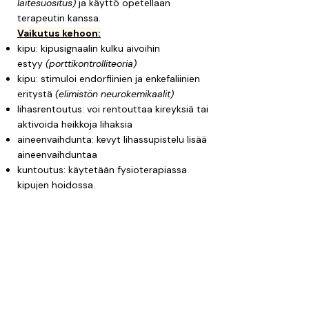
laitesuositus)
ja käyttö opetellaan
terapeutin kanssa.
Vaikutus kehoon:
kipu: kipusignaalin kulku aivoihin
estyy
(porttikontrolliteoria)
kipu: stimuloi endorfiinien ja enkefaliinien
eritystä
(elimistön neurokemikaalit)
lihasrentoutus: voi rentouttaa kireyksiä tai
aktivoida heikkoja lihaksia
aineenvaihdunta: kevyt lihassupistelu lisää
aineenvaihduntaa
kuntoutus: käytetään fysioterapiassa
kipujen hoidossa.
Vaikutus mieleen:
stressi/jännitys: kivun lievittyessä mieliala
kohenee
mieliala: endorfiinien erittyminen lisää
hyvänolon tunnetta
minäpystyvyys/kontrolli: kivun
hallintakeino vähentää avuttomuuden
tunnetta.