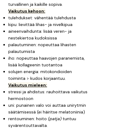
turvallinen ja kaikille sopiva. ​
Vaikutus kehoon:
tulehdukset: vähentää tulehdusta
kipu: lievittää lihas- ja nivelkipua
aineenvaihdunta: lisää veren- ja
nestekiertoa kudoksissa
palautuminen: nopeuttaa lihasten
palautumista
iho: nopeuttaa haavojen paranemista,
lisää kollageenin tuotantoa
solujen energia: mitokondioiden
toiminta > kudos korjaantuu.
Vaikutus mieleen:
stressi ja ahdistus: rauhoittava vaikutus
hermostoon
uni: punainen valo voi auttaa unirytmin
säätämisessä (ei häiritse melatoniinia)
rentouminen: hoito
(patja)
tuntuu
syvärentouttavalta.