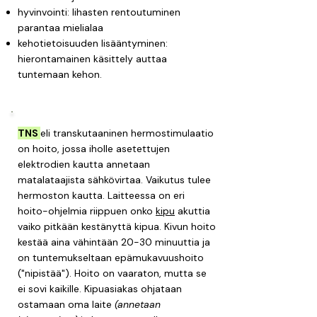
hyvinvointi: lihasten rentoutuminen
parantaa mielialaa
kehotietoisuuden lisääntyminen:
hierontamainen käsittely auttaa
tuntemaan kehon.
TNS
eli transkutaaninen hermostimulaatio
on hoito, jossa iholle asetettujen
elektrodien kautta annetaan
matalataajista sähkövirtaa. Vaikutus tulee
hermoston kautta. Laitteessa on eri
hoito-ohjelmia riippuen onko
kipu
akuttia
vaiko pitkään kestänyttä kipua. Kivun hoito
kestää aina vähintään 20-30 minuuttia ja
on tuntemukseltaan epämukavuushoito
("nipistää"). Hoito on vaaraton, mutta se
ei sovi kaikille. ​Kipuasiakas ohjataan
ostamaan oma laite
(annetaan