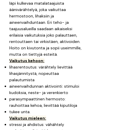
läpi kulkevaa matalataajuista
äänivärähtelyä, joka vaikuttaa
hermostoon, lihaksiin ja
aineenvaihduntaan. Eri teho- ja
taajuusalueilla saadaan aikaiseksi
erilaisia vaikutuksia joko palauttaen,
rentouttaen tai virkistäen, aktivoiden.
Hoito on kivutonta ja sopii useimmille,
mutta on tiettyjä esteitä.
Vaikutus kehoon:
lihasrentoutus: värähtely lievittää
lihasjännitystä, nopeuttaa
palautumista
aineenvaihdunnan aktivointi: stimuloi
kudoksia, neste- ja verenkierto
parasympaattinen hermosto:
rauhoittaa kehoa, lievittää kiputiloja
tukee unta.
Vaikutus mieleen:
stressi ja ahdistus: vähähtely