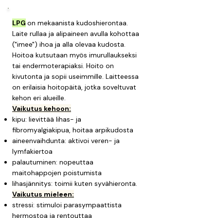
​​LPG
on mekaanista kudoshierontaa.
Laite rullaa ja alipaineen avulla kohottaa
("imee") ihoa ja alla olevaa kudosta.
Hoitoa kutsutaan myös imurullaukseksi
tai endermoterapiaksi. Hoito on
kivutonta ja sopii useimmille. Laitteessa
on erilaisia hoitopäitä, jotka soveltuvat
kehon eri alueille.
Vaikutus kehoon:
kipu: lievittää lihas- ja
fibromyalgiakipua, hoitaa arpikudosta
aineenvaihdunta: aktivoi veren- ja
lymfakiertoa
palautuminen: nopeuttaa
maitohappojen poistumista
lihasjännitys: toimii kuten syvähieronta.
Vaikutus mieleen:
stressi: stimuloi parasympaattista
hermostoa ja rentouttaa