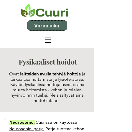
Varaa aika
Fysikaaliset hoidot
Ovat
laitteiden avulla tehtyjä hoitoja
ja
tärkeä osa hoitamista ja fysioterapiaa.
Käytän fysikaalisia hoitoja usein osana
muuta hoitamista - kehon ja mielen
hyvinvoinnin tueksi. Ne sisältyvät aina
hoitohintaan.
Neurosonic:
Cuurissa on käytössä
Neurosonic-patja
. Patja tuottaa kehon